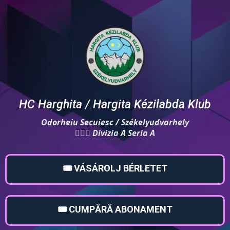
HC Harghita / Hargita Kézilabda Klub
Odorheiu Secuiesc / Székelyudvarhely
🤾🏻‍♀️ Divizia A Seria A
🎟️ VÁSÁROLJ BÉRLETET
🎟️ CUMPĂRĂ ABONAMENT